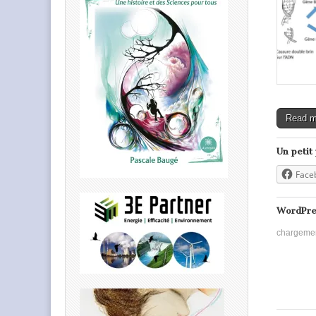
Read 
Un petit
Face
WordPre
chargeme