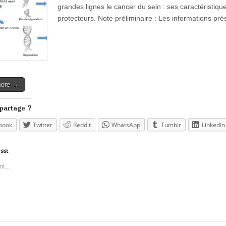
grandes lignes le cancer du sein : ses caractéristiqu
protecteurs. Note préliminaire : Les informations p
more →
 partage ?
book
Twitter
Reddit
WhatsApp
Tumblr
LinkedIn
ss:
nt…