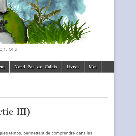
entions
ent
Nord-Pas-de-Calais
Livres
Moi
ie III)
elques temps, permettant de comprendre dans les