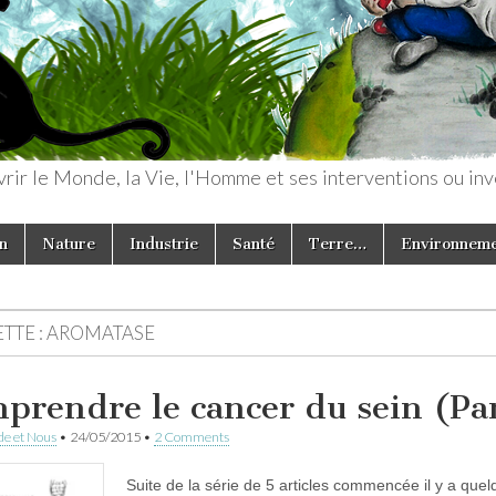
rir le Monde, la Vie, l'Homme et ses interventions ou inv
n
Nature
Industrie
Santé
Terre…
Environnem
TTE :
AROMATASE
prendre le cancer du sein (Part
e et Nous
•
24/05/2015
•
2 Comments
Suite de la série de 5 articles commencée il y a qu