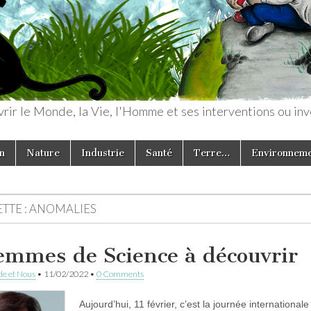
rir le Monde, la Vie, l'Homme et ses interventions ou inv
n
Nature
Industrie
Santé
Terre…
Environnem
TTE :
ANOMALIES
emmes de Science à découvrir
e et Nous
•
11/02/2022
•
0 Comments
Aujourd’hui, 11 février, c’est la journée internation