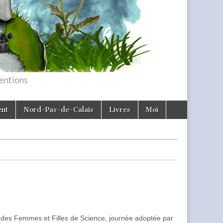
entions
ent
Nord-Pas-de-Calais
Livres
Moi
ale des Femmes et Filles de Science, journée adoptée par