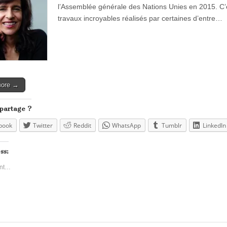
l’Assemblée générale des Nations Unies en 2015. C’est
travaux incroyables réalisés par certaines d’entre…
more →
 partage ?
book
Twitter
Reddit
WhatsApp
Tumblr
LinkedIn
ss:
nt…