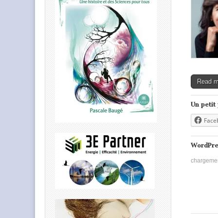
Read 
Un petit
Face
WordPre
chargeme