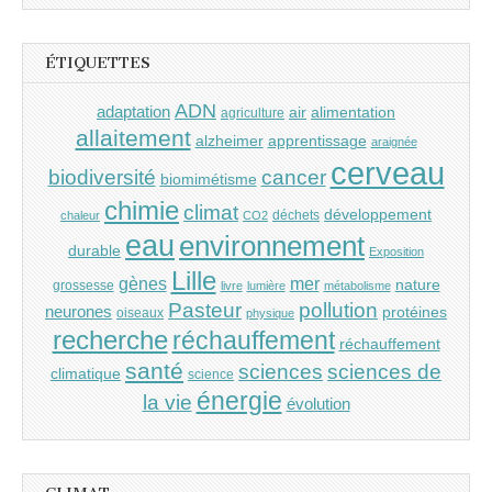
ÉTIQUETTES
ADN
adaptation
air
alimentation
agriculture
allaitement
alzheimer
apprentissage
araignée
cerveau
cancer
biodiversité
biomimétisme
chimie
climat
développement
déchets
chaleur
CO2
eau
environnement
durable
Exposition
Lille
gènes
mer
nature
grossesse
livre
lumière
métabolisme
Pasteur
pollution
neurones
protéines
oiseaux
physique
recherche
réchauffement
réchauffement
santé
sciences
sciences de
climatique
science
énergie
la vie
évolution