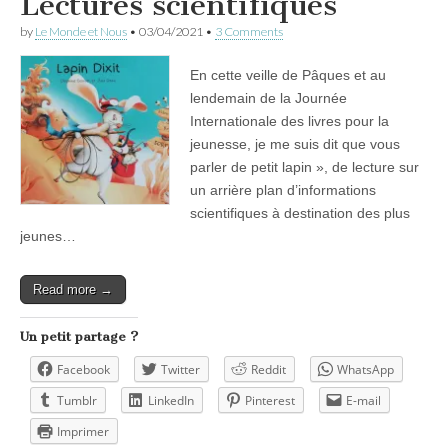
Lectures scientifiques
by
Le Monde et Nous
•
03/04/2021
•
3 Comments
En cette veille de Pâques et au
lendemain de la Journée
Internationale des livres pour la
jeunesse, je me suis dit que vous
parler de petit lapin », de lecture sur
un arrière plan d’informations
scientifiques à destination des plus
jeunes…
Read more →
Un petit partage ?
Facebook
Twitter
Reddit
WhatsApp
Tumblr
LinkedIn
Pinterest
E-mail
Imprimer