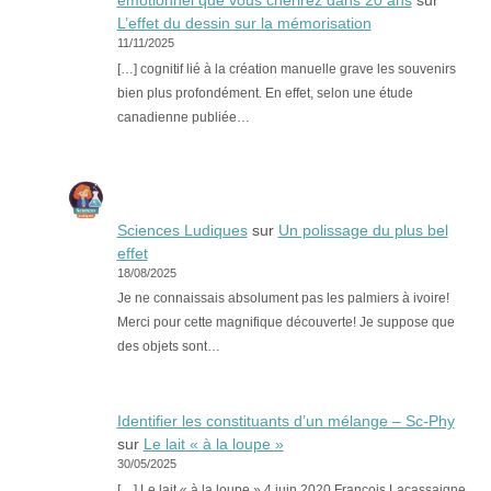
émotionnel que vous chérirez dans 20 ans
sur
L’effet du dessin sur la mémorisation
11/11/2025
[…] cognitif lié à la création manuelle grave les souvenirs
bien plus profondément. En effet, selon une étude
canadienne publiée…
Sciences Ludiques
sur
Un polissage du plus bel
effet
18/08/2025
Je ne connaissais absolument pas les palmiers à ivoire!
Merci pour cette magnifique découverte! Je suppose que
des objets sont…
Identifier les constituants d’un mélange – Sc-Phy
sur
Le lait « à la loupe »
30/05/2025
[…] Le lait « à la loupe » 4 juin 2020 François Lacassaigne