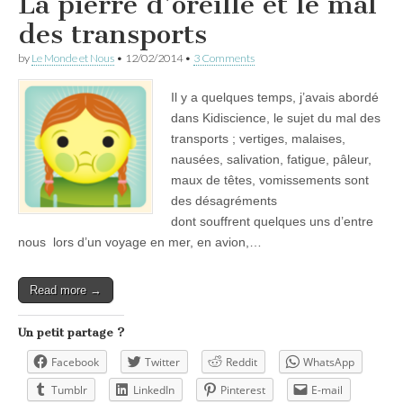
La pierre d’oreille et le mal
des transports
by
Le Monde et Nous
•
12/02/2014
•
3 Comments
Il y a quelques temps, j’avais abordé
dans Kidiscience, le sujet du mal des
transports ; vertiges, malaises,
nausées, salivation, fatigue, pâleur,
maux de têtes, vomissements sont
des désagréments
dont souffrent quelques uns d’entre
nous lors d’un voyage en mer, en avion,…
Read more →
Un petit partage ?
Facebook
Twitter
Reddit
WhatsApp
Tumblr
LinkedIn
Pinterest
E-mail