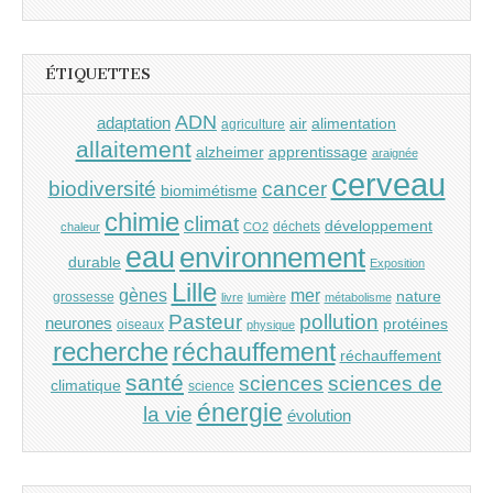
ÉTIQUETTES
ADN
adaptation
air
alimentation
agriculture
allaitement
alzheimer
apprentissage
araignée
cerveau
cancer
biodiversité
biomimétisme
chimie
climat
développement
déchets
chaleur
CO2
eau
environnement
durable
Exposition
Lille
gènes
mer
nature
grossesse
livre
lumière
métabolisme
Pasteur
pollution
neurones
protéines
oiseaux
physique
recherche
réchauffement
réchauffement
santé
sciences
sciences de
climatique
science
énergie
la vie
évolution