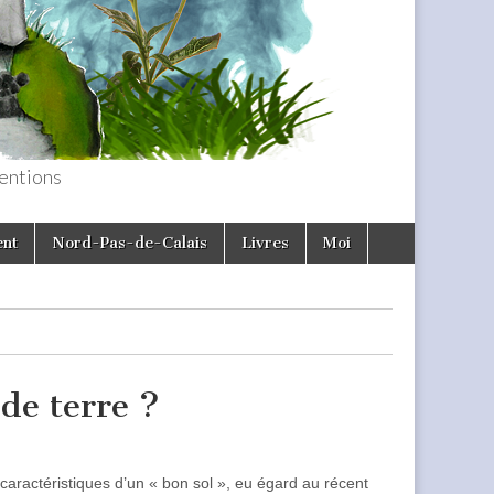
entions
ent
Nord-Pas-de-Calais
Livres
Moi
 de terre ?
caractéristiques d’un « bon sol », eu égard au récent