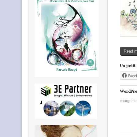
Read 
Un petit
Face
WordPre
chargeme