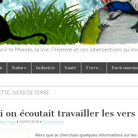
rir le Monde, la Vie, l'Homme et ses interventions ou inv
n
Nature
Industrie
Santé
Terre…
Environnem
TTE :
VERS DE TERRE
i on écoutait travailler les vers
e et Nous
•
02/09/2018
•
0 Comments
Alors que je cherchais quelques informations sur les 