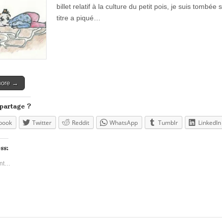
billet relatif à la culture du petit pois, je suis tombé
titre a piqué…
more →
 partage ?
book
Twitter
Reddit
WhatsApp
Tumblr
LinkedIn
ss:
nt…