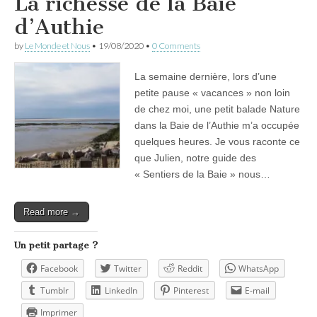
La richesse de la Baie
d’Authie
by
Le Monde et Nous
•
19/08/2020
•
0 Comments
La semaine dernière, lors d’une
petite pause « vacances » non loin
de chez moi, une petit balade Nature
dans la Baie de l’Authie m’a occupée
quelques heures. Je vous raconte ce
que Julien, notre guide des
« Sentiers de la Baie » nous…
Read more →
Un petit partage ?
Facebook
Twitter
Reddit
WhatsApp
Tumblr
LinkedIn
Pinterest
E-mail
Imprimer