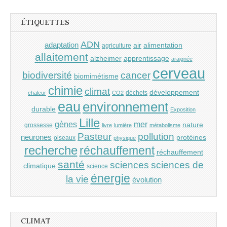
ÉTIQUETTES
ADN
adaptation
air
alimentation
agriculture
allaitement
alzheimer
apprentissage
araignée
cerveau
cancer
biodiversité
biomimétisme
chimie
climat
développement
déchets
chaleur
CO2
eau
environnement
durable
Exposition
Lille
gènes
mer
nature
grossesse
livre
lumière
métabolisme
Pasteur
pollution
neurones
protéines
oiseaux
physique
recherche
réchauffement
réchauffement
santé
sciences
sciences de
climatique
science
énergie
la vie
évolution
CLIMAT