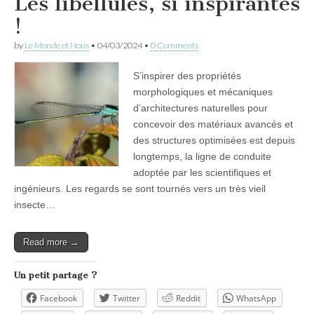
Les libellules, si inspirantes
!
by
Le Monde et Nous
•
04/03/2024
•
0 Comments
S’inspirer des propriétés
morphologiques et mécaniques
d’architectures naturelles pour
concevoir des matériaux avancés et
des structures optimisées est depuis
longtemps, la ligne de conduite
adoptée par les scientifiques et
ingénieurs. Les regards se sont tournés vers un très vieil
insecte…
Read more →
Un petit partage ?
Facebook
Twitter
Reddit
WhatsApp