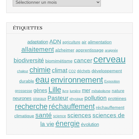
Archives
ÉTIQUETTES
ADN
adaptation
air
alimentation
agriculture
allaitement
alzheimer
apprentissage
araignée
cerveau
cancer
biodiversité
biomimétisme
chimie
climat
développement
déchets
chaleur
CO2
eau
environnement
durable
Exposition
Lille
gènes
mer
nature
grossesse
livre
lumière
métabolisme
Pasteur
pollution
neurones
protéines
oiseaux
physique
recherche
réchauffement
réchauffement
santé
sciences
sciences de
climatique
science
énergie
la vie
évolution