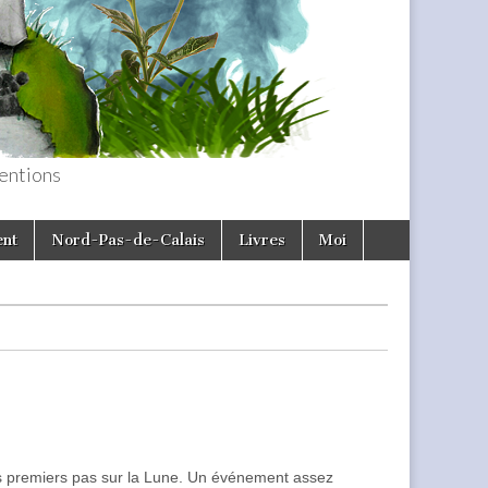
entions
ent
Nord-Pas-de-Calais
Livres
Moi
s premiers pas sur la Lune. Un événement assez