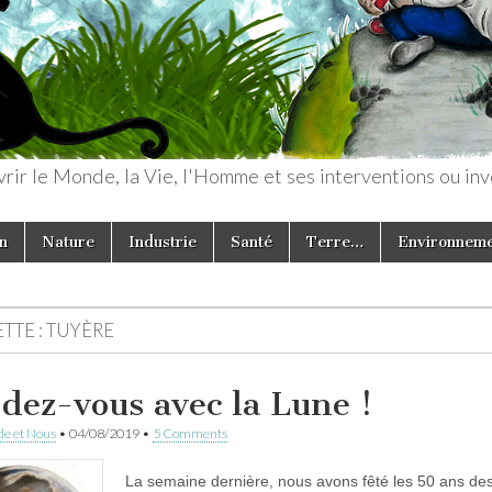
rir le Monde, la Vie, l'Homme et ses interventions ou inv
n
Nature
Industrie
Santé
Terre…
Environnem
TTE :
TUYÈRE
dez-vous avec la Lune !
e et Nous
•
04/08/2019
•
5 Comments
La semaine dernière, nous avons fêté les 50 ans de