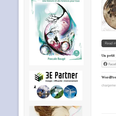
Read 
Un petit
Face
WordPre
chargeme