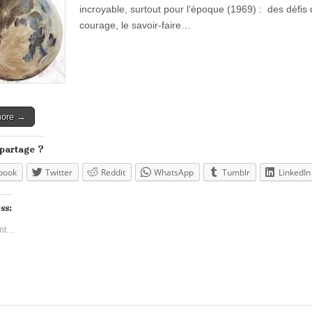
incroyable, surtout pour l’époque (1969) : des défis d
courage, le savoir-faire…
more →
 partage ?
book
Twitter
Reddit
WhatsApp
Tumblr
LinkedIn
ss:
nt…