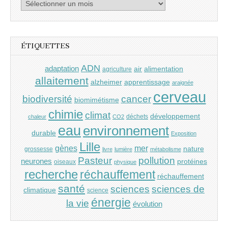
Archives
ÉTIQUETTES
ADN
adaptation
air
alimentation
agriculture
allaitement
alzheimer
apprentissage
araignée
cerveau
cancer
biodiversité
biomimétisme
chimie
climat
développement
déchets
chaleur
CO2
eau
environnement
durable
Exposition
Lille
gènes
mer
nature
grossesse
livre
lumière
métabolisme
Pasteur
pollution
neurones
protéines
oiseaux
physique
recherche
réchauffement
réchauffement
santé
sciences
sciences de
climatique
science
énergie
la vie
évolution