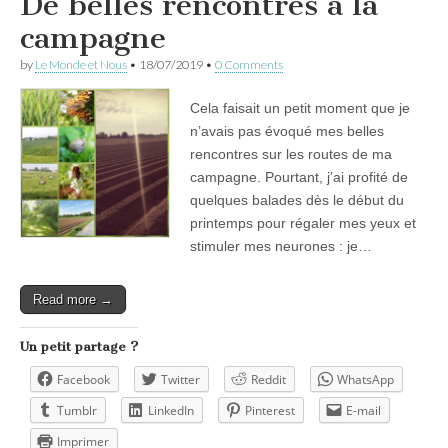
De belles rencontres à la
campagne
by
Le Monde et Nous
•
18/07/2019
•
0 Comments
Cela faisait un petit moment que je
n’avais pas évoqué mes belles
rencontres sur les routes de ma
campagne. Pourtant, j’ai profité de
quelques balades dès le début du
printemps pour régaler mes yeux et
stimuler mes neurones : je…
Read more →
Un petit partage ?
Facebook
Twitter
Reddit
WhatsApp
Tumblr
LinkedIn
Pinterest
E-mail
Imprimer