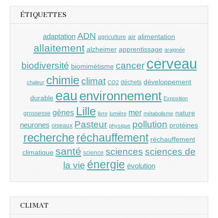
ÉTIQUETTES
ADN
adaptation
air
alimentation
agriculture
allaitement
alzheimer
apprentissage
araignée
cerveau
cancer
biodiversité
biomimétisme
chimie
climat
développement
déchets
chaleur
CO2
eau
environnement
durable
Exposition
Lille
gènes
mer
nature
grossesse
livre
lumière
métabolisme
Pasteur
pollution
neurones
protéines
oiseaux
physique
recherche
réchauffement
réchauffement
santé
sciences
sciences de
climatique
science
énergie
la vie
évolution
CLIMAT