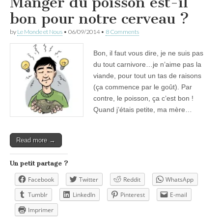
Manger du poisson est-il
bon pour notre cerveau ?
by
Le Monde et Nous
•
06/09/2014
•
8 Comments
Bon, il faut vous dire, je ne suis pas
du tout carnivore…je n’aime pas la
viande, pour tout un tas de raisons
(ça commence par le goût). Par
contre, le poisson, ça c’est bon !
Quand j’étais petite, ma mère…
Read more →
Un petit partage ?
Facebook
Twitter
Reddit
WhatsApp
Tumblr
LinkedIn
Pinterest
E-mail
Imprimer