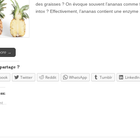
des graisses ? On évoque souvent l’ananas comme frui
intox ? Effectivement, l’ananas contient une enzyme
more →
 partage ?
book
Twitter
Reddit
WhatsApp
Tumblr
LinkedIn
ss:
nt…