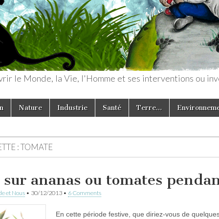
rir le Monde, la Vie, l'Homme et ses interventions ou inv
n
Nature
Industrie
Santé
Terre…
Environnem
TTE :
TOMATE
 sur ananas ou tomates pendant
e et Nous
•
30/12/2013
•
6 Comments
En cette période festive, que diriez-vous de quelques