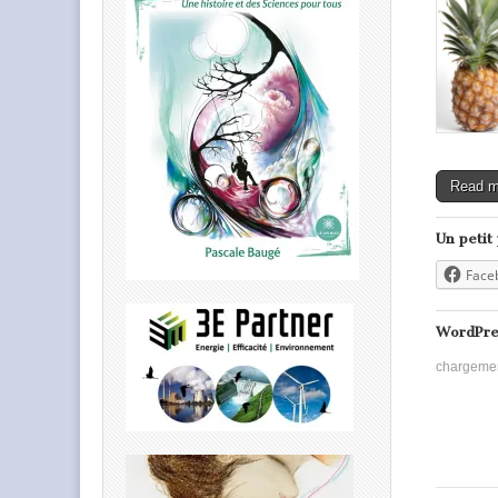
Read 
Un petit
Face
WordPre
chargeme