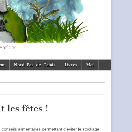
entions
ent
Nord-Pas-de-Calais
Livres
Moi
 les fêtes !
 conseils alimentaires permettant d’éviter le stockage