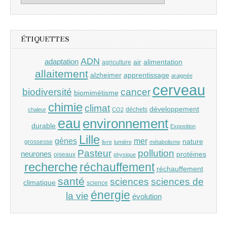
ÉTIQUETTES
ADN
adaptation
air
alimentation
agriculture
allaitement
alzheimer
apprentissage
araignée
cerveau
cancer
biodiversité
biomimétisme
chimie
climat
développement
déchets
chaleur
CO2
eau
environnement
durable
Exposition
Lille
gènes
mer
nature
grossesse
livre
lumière
métabolisme
Pasteur
pollution
neurones
protéines
oiseaux
physique
recherche
réchauffement
réchauffement
santé
sciences
sciences de
climatique
science
énergie
la vie
évolution