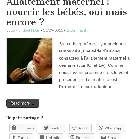
Allaitement maternel :
nourrir les bébés, oui mais
encore ?
by
Le Monde et Nous
•
01/09/2011
•
2 Comments
Sur ce blog même, il y a quelques
temps déjà, une série d’articles
consacrés à l’allaitement maternel a
démarré (voir ICI et LA). Comme
nous l’avons présenté dans le volet
précédent, le lait maternel est
l’aliment le mieux adapté à…
Read more →
Un petit partage ?
Facebook
Twitter
Reddit
WhatsApp
Tumblr
LinkedIn
Pinterest
E-mail