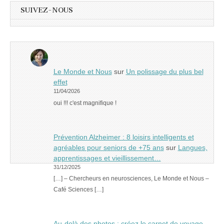
SUIVEZ-NOUS
Le Monde et Nous
sur
Un polissage du plus bel
effet
11/04/2026
oui !!! c'est magnifique !
Prévention Alzheimer : 8 loisirs intelligents et
agréables pour seniors de +75 ans
sur
Langues,
apprentissages et vieillissement…
31/12/2025
[…] – Chercheurs en neurosciences, Le Monde et Nous –
Café Sciences […]
Au-delà des photos : créez le carnet de voyage