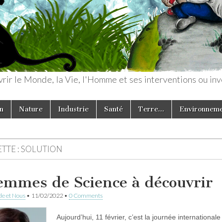
rir le Monde, la Vie, l'Homme et ses interventions ou inv
n
Nature
Industrie
Santé
Terre…
Environnem
TTE :
SOLUTION
emmes de Science à découvrir
e et Nous
•
11/02/2022
•
0 Comments
Aujourd’hui, 11 février, c’est la journée internation