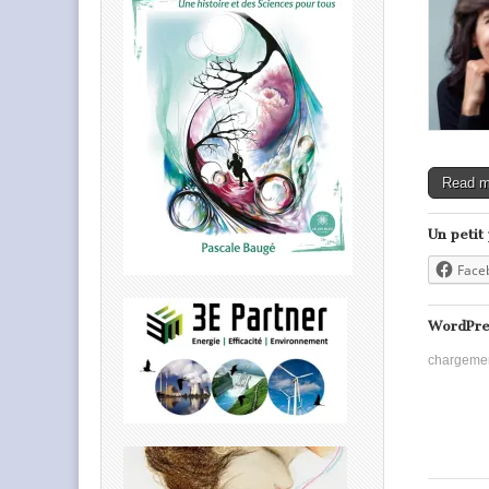
Read 
Un petit
Face
WordPre
chargeme