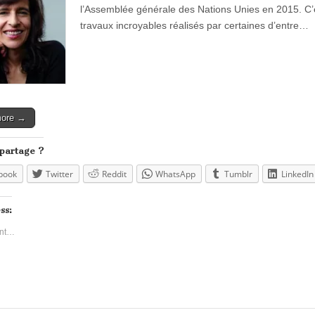
l’Assemblée générale des Nations Unies en 2015. C’est
travaux incroyables réalisés par certaines d’entre…
more →
 partage ?
book
Twitter
Reddit
WhatsApp
Tumblr
LinkedIn
ss:
nt…