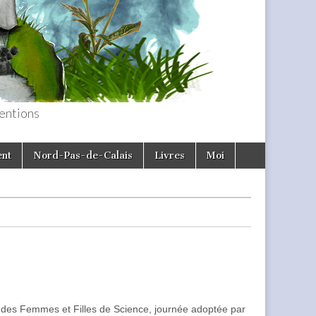
entions
ent
Nord-Pas-de-Calais
Livres
Moi
ale des Femmes et Filles de Science, journée adoptée par