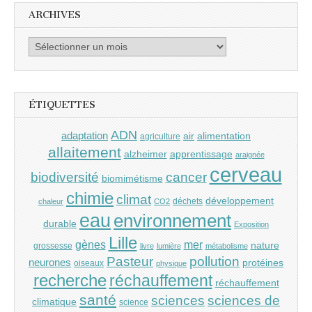
ARCHIVES
Archives
ÉTIQUETTES
ADN
adaptation
air
alimentation
agriculture
allaitement
alzheimer
apprentissage
araignée
cerveau
cancer
biodiversité
biomimétisme
chimie
climat
développement
déchets
chaleur
CO2
eau
environnement
durable
Exposition
Lille
gènes
mer
nature
grossesse
livre
lumière
métabolisme
Pasteur
pollution
neurones
protéines
oiseaux
physique
recherche
réchauffement
réchauffement
santé
sciences
sciences de
climatique
science