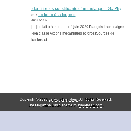
Identifier les constituants d’un mélange – Sc-Phy
sur
Le lait « à la loupe »
30/05/2025
[…] Le lait « à la loupe » 4 juin 2020 François Lacassaigne
Non classé Actions mécaniques et forcesSources de
lumière et…
Copyright © 2026
Le Monde et Nous
. All Rights Reserved.
The Magazine Basic Theme by
bavotasan.com
.