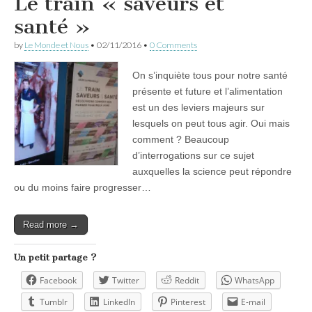
Le train « saveurs et
santé »
by
Le Monde et Nous
•
02/11/2016
•
0 Comments
On s’inquiète tous pour notre santé
présente et future et l’alimentation
est un des leviers majeurs sur
lesquels on peut tous agir. Oui mais
comment ? Beaucoup
d’interrogations sur ce sujet
auxquelles la science peut répondre
ou du moins faire progresser…
Read more →
Un petit partage ?
Facebook
Twitter
Reddit
WhatsApp
Tumblr
LinkedIn
Pinterest
E-mail