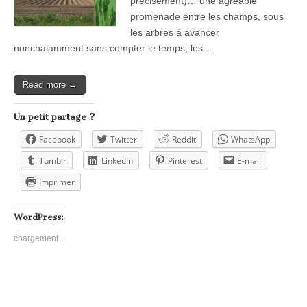
précisément)… une agréable
promenade entre les champs, sous
les arbres à avancer
nonchalamment sans compter le temps, les…
Read more →
Un petit partage ?
Facebook
Twitter
Reddit
WhatsApp
Tumblr
LinkedIn
Pinterest
E-mail
Imprimer
WordPress:
chargement…