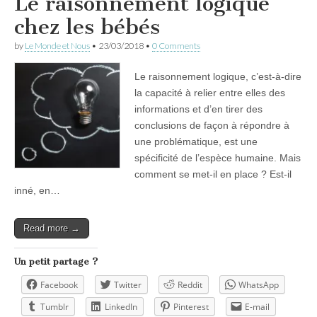
Le raisonnement logique
chez les bébés
by
Le Monde et Nous
•
23/03/2018
•
0 Comments
Le raisonnement logique, c’est-à-dire
la capacité à relier entre elles des
informations et d’en tirer des
conclusions de façon à répondre à
une problématique, est une
spécificité de l’espèce humaine. Mais
comment se met-il en place ? Est-il
inné, en…
Read more →
Un petit partage ?
Facebook
Twitter
Reddit
WhatsApp
Tumblr
LinkedIn
Pinterest
E-mail