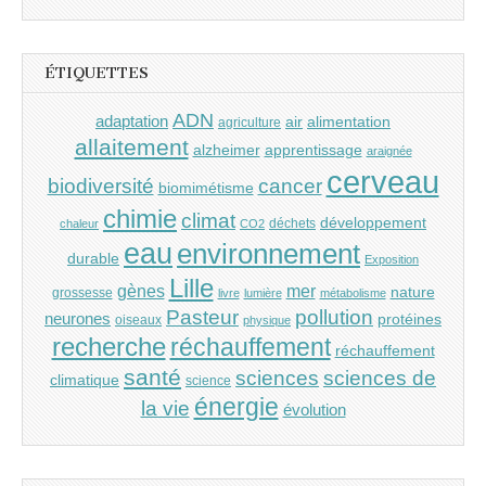
ÉTIQUETTES
ADN
adaptation
air
alimentation
agriculture
allaitement
alzheimer
apprentissage
araignée
cerveau
cancer
biodiversité
biomimétisme
chimie
climat
développement
déchets
chaleur
CO2
eau
environnement
durable
Exposition
Lille
gènes
mer
nature
grossesse
livre
lumière
métabolisme
Pasteur
pollution
neurones
protéines
oiseaux
physique
recherche
réchauffement
réchauffement
santé
sciences
sciences de
climatique
science
énergie
la vie
évolution