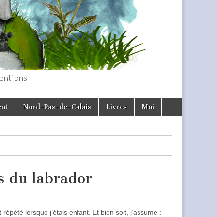
entions
ent
Nord-Pas-de-Calais
Livres
Moi
s du labrador
épété lorsque j’étais enfant. Et bien soit, j’assume :