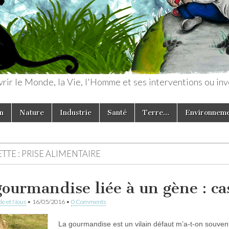
rir le Monde, la Vie, l'Homme et ses interventions ou inv
n
Nature
Industrie
Santé
Terre…
Environnem
TTE :
PRISE ALIMENTAIRE
gourmandise liée à un gène : ca
e et Nous
•
16/05/2016
•
0 Comments
La gourmandise est un vilain défaut m’a-t-on souvent r