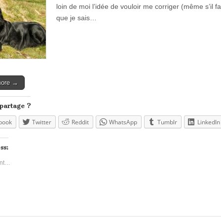
loin de moi l’idée de vouloir me corriger (même s’il fa
que je sais…
more →
 partage ?
book
Twitter
Reddit
WhatsApp
Tumblr
LinkedIn
ss:
nt…