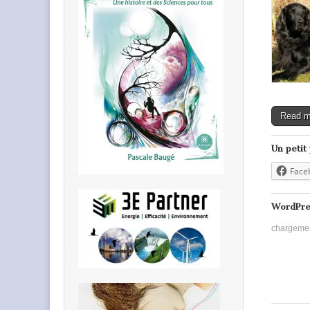
Read 
Un petit
Face
WordPre
chargeme