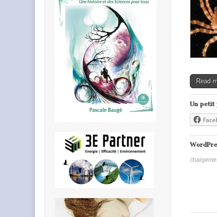
Read 
Un petit
Face
WordPre
chargeme