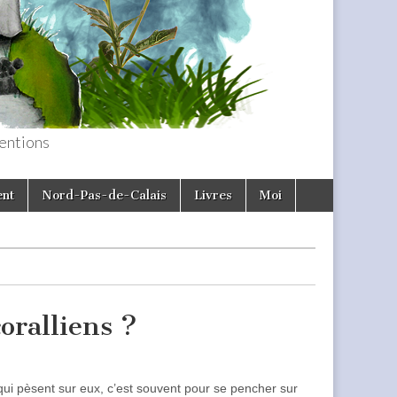
entions
ent
Nord-Pas-de-Calais
Livres
Moi
coralliens ?
 qui pèsent sur eux, c’est souvent pour se pencher sur