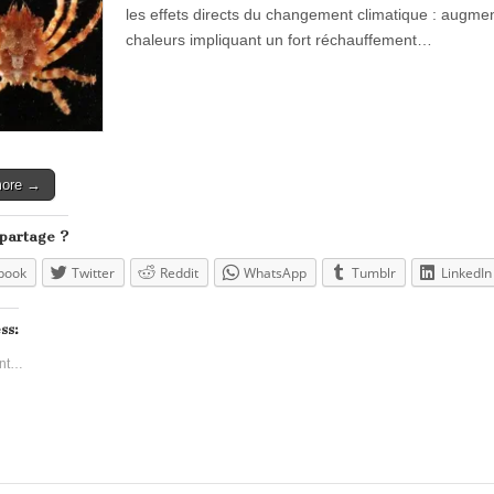
les effets directs du changement climatique : augmen
chaleurs impliquant un fort réchauffement…
more →
 partage ?
book
Twitter
Reddit
WhatsApp
Tumblr
LinkedIn
ss:
nt…