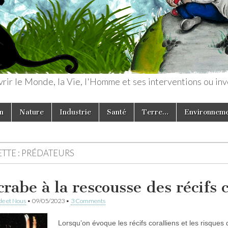
rir le Monde, la Vie, l'Homme et ses interventions ou inv
n
Nature
Industrie
Santé
Terre…
Environnem
TTE :
PRÉDATEURS
crabe à la rescousse des récifs 
e et Nous
•
09/05/2023
•
3 Comments
Lorsqu’on évoque les récifs coralliens et les risques