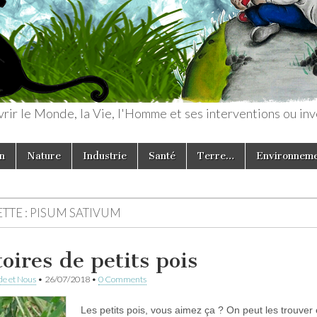
rir le Monde, la Vie, l'Homme et ses interventions ou inv
n
Nature
Industrie
Santé
Terre…
Environnem
TTE :
PISUM SATIVUM
oires de petits pois
e et Nous
•
26/07/2018
•
0 Comments
Les petits pois, vous aimez ça ? On peut les trouver 