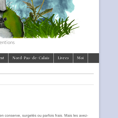
entions
ent
Nord-Pas-de-Calais
Livres
Moi
en conserve, surgelés ou parfois frais. Mais les avez-