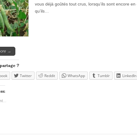
vous déjà goûtés tout crus, lorsqu’ils sont encore en 
qu’ils…
more →
 partage ?
book
Twitter
Reddit
WhatsApp
Tumblr
LinkedIn
ss:
nt…