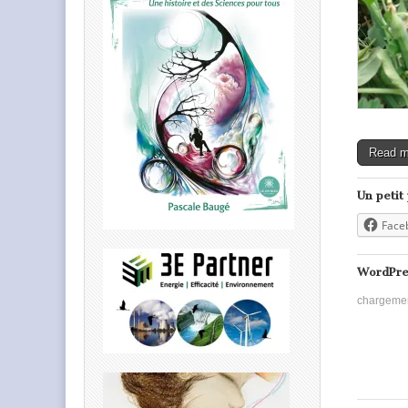
Read 
Un petit
Face
WordPre
chargeme