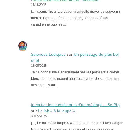
11/11/2025
[…] cognitif lié à la création manuelle grave les souvenirs
bien plus profondément. En effet, selon une étude
canadienne publiée…
Sciences Ludiques
sur
Un polissage du plus bel
effet
18/08/2025
Je ne connaissais absolument pas les palmiers à ivoire!
Merci pour cette magnifique découverte! Je suppose que
des objets sont…
Identifier les constituants d’un mélange – Sc-Phy
sur
Le lait « à la loupe »
30/05/2025
[…] Le lait « à la loupe » 4 juin 2020 François Lacassaigne
Non classé Actions mécaniques et forcesSources de