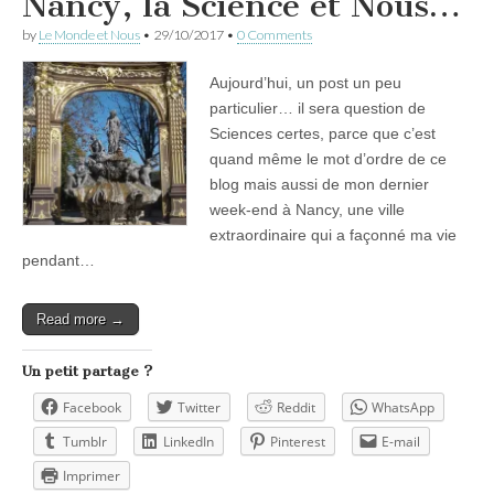
Nancy, la Science et Nous…
by
Le Monde et Nous
•
29/10/2017
•
0 Comments
Aujourd’hui, un post un peu
particulier… il sera question de
Sciences certes, parce que c’est
quand même le mot d’ordre de ce
blog mais aussi de mon dernier
week-end à Nancy, une ville
extraordinaire qui a façonné ma vie
pendant…
Read more →
Un petit partage ?
Facebook
Twitter
Reddit
WhatsApp
Tumblr
LinkedIn
Pinterest
E-mail
Imprimer