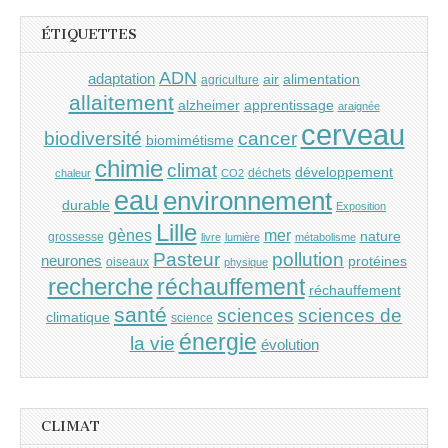
ÉTIQUETTES
ADN
adaptation
air
alimentation
agriculture
allaitement
alzheimer
apprentissage
araignée
cerveau
cancer
biodiversité
biomimétisme
chimie
climat
développement
déchets
chaleur
CO2
eau
environnement
durable
Exposition
Lille
gènes
mer
nature
grossesse
livre
lumière
métabolisme
Pasteur
pollution
neurones
protéines
oiseaux
physique
recherche
réchauffement
réchauffement
santé
sciences
sciences de
climatique
science
énergie
la vie
évolution
CLIMAT