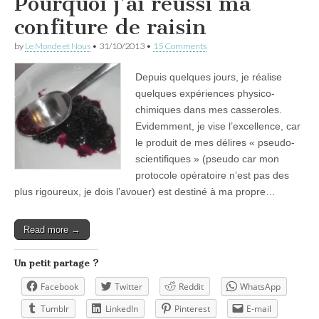
Pourquoi j’ai réussi ma
confiture de raisin
by
Le Monde et Nous
•
31/10/2013
•
15 Comments
Depuis quelques jours, je réalise
quelques expériences physico-
chimiques dans mes casseroles.
Evidemment, je vise l’excellence, car
le produit de mes délires « pseudo-
scientifiques » (pseudo car mon
protocole opératoire n’est pas des
plus rigoureux, je dois l’avouer) est destiné à ma propre…
Read more →
Un petit partage ?
Facebook
Twitter
Reddit
WhatsApp
Tumblr
LinkedIn
Pinterest
E-mail