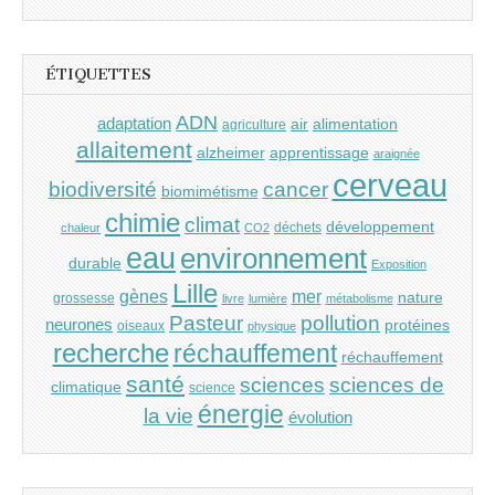
ÉTIQUETTES
ADN
adaptation
air
alimentation
agriculture
allaitement
alzheimer
apprentissage
araignée
cerveau
cancer
biodiversité
biomimétisme
chimie
climat
développement
déchets
chaleur
CO2
eau
environnement
durable
Exposition
Lille
gènes
mer
nature
grossesse
livre
lumière
métabolisme
Pasteur
pollution
neurones
protéines
oiseaux
physique
recherche
réchauffement
réchauffement
santé
sciences
sciences de
climatique
science
énergie
la vie
évolution