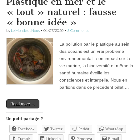
Plastique en mer et le
« tout » naturel : fausse
« bonne idée »
by
Le Monde et Nous
•
01/07/2020
•
3 Comments
La pollution par le plastique au sein
des océans est un vrai problème
environnemental : son impact sur la
vie marine, la biodiversité et même la
santé humaine éveille les
consciences et interpelle. Nous en
parlions dans ce précédent billet.…
Read more →
Un petit partage ?
Facebook
Twitter
Reddit
WhatsApp
Tumblr
LinkedIn
Pinterest
E-mail