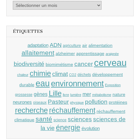
Archives
ÉTIQUETTES
ADN
adaptation
air
alimentation
agriculture
allaitement
alzheimer
apprentissage
araignée
cerveau
cancer
biodiversité
biomimétisme
chimie
climat
développement
déchets
chaleur
CO2
eau
environnement
durable
Exposition
Lille
gènes
mer
nature
grossesse
livre
lumière
métabolisme
Pasteur
pollution
neurones
protéines
oiseaux
physique
recherche
réchauffement
réchauffement
santé
sciences
sciences de
climatique
science
énergie
la vie
évolution