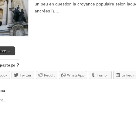
un peu en question la croyance populaire selon laquel
ancrées !).…
more →
 partage ?
book
Twitter
Reddit
WhatsApp
Tumblr
LinkedIn
ss:
nt…