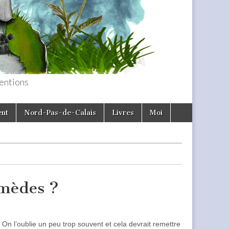
entions
ent
Nord-Pas-de-Calais
Livres
Moi
emèdes ?
n l’oublie un peu trop souvent et cela devrait remettre