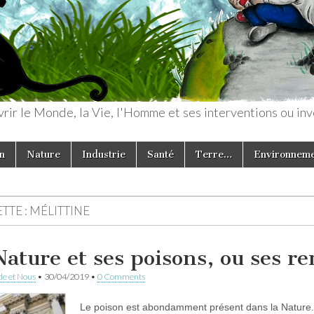
rir le Monde, la Vie, l'Homme et ses interventions ou inv
n
Nature
Industrie
Santé
Terre…
Environnem
TTE :
MÉLITTINE
Nature et ses poisons, ou ses r
e et Nous
•
30/04/2019
•
0 Comments
Le poison est abondamment présent dans la Nature. O