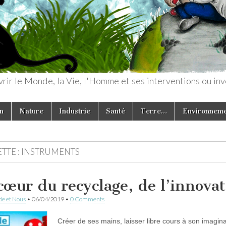
rir le Monde, la Vie, l'Homme et ses interventions ou inv
n
Nature
Industrie
Santé
Terre…
Environnem
TTE :
INSTRUMENTS
cœur du recyclage, de l’innovati
e et Nous
•
06/04/2019
•
0 Comments
Créer de ses mains, laisser libre cours à son imagina