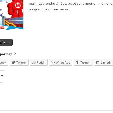
main, apprendre à réparer, et se former en même tem
programme qui ne laisse…
more →
 partage ?
book
Twitter
Reddit
WhatsApp
Tumblr
LinkedIn
ss:
nt…