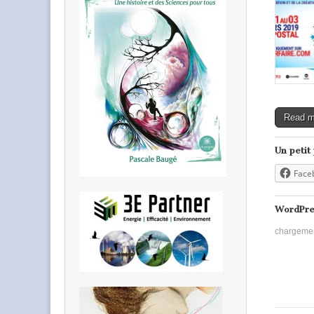
Read 
Un petit
Face
WordPre
chargeme