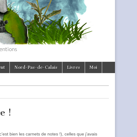
entions
ent
Nord-Pas-de-Calais
Livres
Moi
e !
est bien les carnets de notes !), celles que j’avais