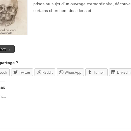
prises au sujet d’un ouvrage extraordinaire, découve
certains cherchent des idées et…
more →
 partage ?
book
Twitter
Reddit
WhatsApp
Tumblr
LinkedIn
ss:
nt…