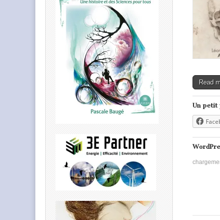
Read 
Un petit
Face
WordPre
chargeme