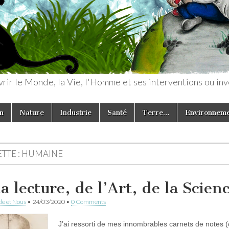
rir le Monde, la Vie, l'Homme et ses interventions ou inv
n
Nature
Industrie
Santé
Terre…
Environnem
TTE :
HUMAINE
a lecture, de l’Art, de la Scienc
e et Nous
•
24/03/2020
•
0 Comments
J’ai ressorti de mes innombrables carnets de notes (c’