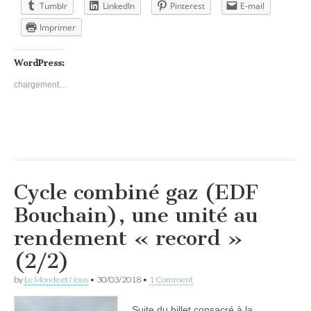
Tumblr
LinkedIn
Pinterest
E-mail
Imprimer
WordPress:
chargement…
Cycle combiné gaz (EDF
Bouchain), une unité au
rendement « record »
(2/2)
by
Le Monde et Nous
•
30/03/2018
•
1 Comment
Suite du billet consacré à la