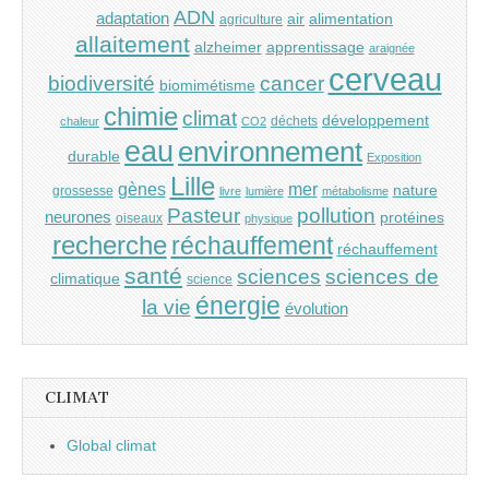
ADN
adaptation
air
alimentation
agriculture
allaitement
alzheimer
apprentissage
araignée
cerveau
cancer
biodiversité
biomimétisme
chimie
climat
développement
déchets
chaleur
CO2
eau
environnement
durable
Exposition
Lille
gènes
mer
nature
grossesse
livre
lumière
métabolisme
Pasteur
pollution
neurones
protéines
oiseaux
physique
recherche
réchauffement
réchauffement
santé
sciences
sciences de
climatique
science
énergie
la vie
évolution
CLIMAT
Global climat