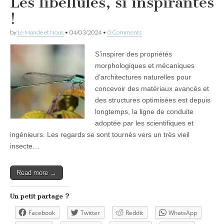
Les libellules, si inspirantes
!
by
Le Monde et Nous
•
04/03/2024
•
0 Comments
S’inspirer des propriétés
morphologiques et mécaniques
d’architectures naturelles pour
concevoir des matériaux avancés et
des structures optimisées est depuis
longtemps, la ligne de conduite
adoptée par les scientifiques et
ingénieurs. Les regards se sont tournés vers un très vieil
insecte…
Read more →
Un petit partage ?
Facebook
Twitter
Reddit
WhatsApp