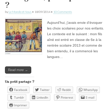
?
by
Le Monde et Nous
•
18/09/2014
•
10 Comments
Aujourd’hui, j’avais envie d’évoquer
les choix scolaires pour nos enfants.
Le contexte est le suivant : mon fils
aîné est entré en classe de 6e à la
rentrée scolaire 2013 et comme de
bien entendu, il a commencé les
langues…
Read more →
Un petit partage ?
Facebook
Twitter
Reddit
WhatsApp
Tumblr
LinkedIn
Pinterest
E-mail
Imprimer