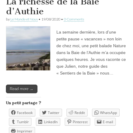
La richesse de la Baie
d’Authie
by
Le Monde et Nous
•
19/08/2020
•
0 Comments
La semaine dernière, lors d’une
petite pause « vacances » non loin
de chez moi, une petit balade Nature
dans la Baie de l’Authie m’a occupée
quelques heures. Je vous raconte ce
que Julien, notre guide des
« Sentiers de la Baie » nous…
Read more →
Un petit partage ?
Facebook
Twitter
Reddit
WhatsApp
Tumblr
LinkedIn
Pinterest
E-mail
Imprimer