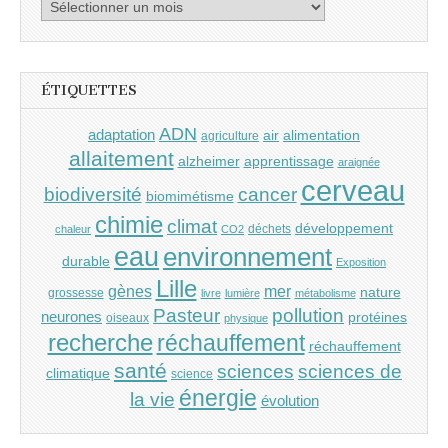
Archives
ÉTIQUETTES
ADN
adaptation
air
alimentation
agriculture
allaitement
alzheimer
apprentissage
araignée
cerveau
cancer
biodiversité
biomimétisme
chimie
climat
développement
déchets
chaleur
CO2
eau
environnement
durable
Exposition
Lille
gènes
mer
nature
grossesse
livre
lumière
métabolisme
Pasteur
pollution
neurones
protéines
oiseaux
physique
recherche
réchauffement
réchauffement
santé
sciences
sciences de
climatique
science
énergie
la vie
évolution