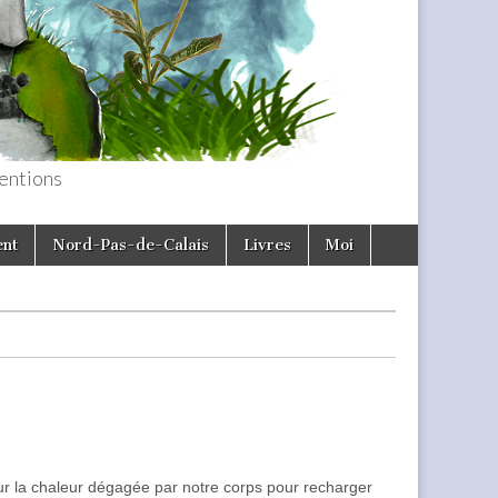
entions
ent
Nord-Pas-de-Calais
Livres
Moi
ur la chaleur dégagée par notre corps pour recharger