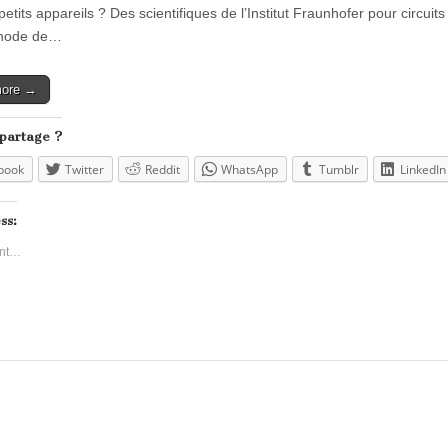
petits appareils ? Des scientifiques de l’Institut Fraunhofer pour circui
hode de…
more →
 partage ?
book
Twitter
Reddit
WhatsApp
Tumblr
LinkedIn
ss:
nt…