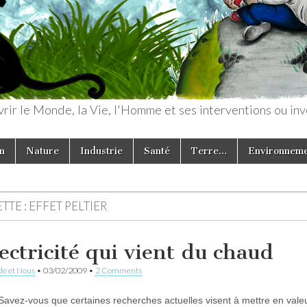
rir le Monde, la Vie, l'Homme et ses interventions ou inv
n
Nature
Industrie
Santé
Terre…
Environnem
TTE :
EFFET PELTIER
lectricité qui vient du chaud
e et Nous
•
03/02/2009
•
2 Comments
Savez-vous que certaines recherches actuelles visent à mettre en vale