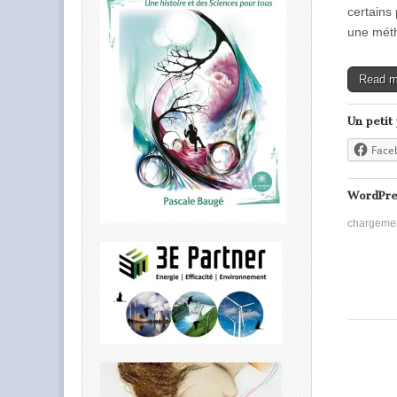
certains 
une mét
Read 
Un petit
Face
WordPre
chargeme