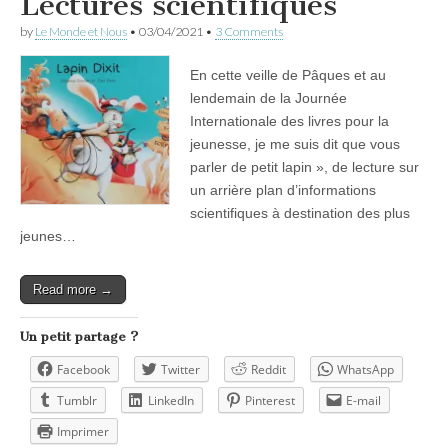
Lectures scientifiques
by
Le Monde et Nous
•
03/04/2021
•
3 Comments
En cette veille de Pâques et au
lendemain de la Journée
Internationale des livres pour la
jeunesse, je me suis dit que vous
parler de petit lapin », de lecture sur
un arrière plan d’informations
scientifiques à destination des plus
jeunes…
Read more →
Un petit partage ?
Facebook
Twitter
Reddit
WhatsApp
Tumblr
LinkedIn
Pinterest
E-mail
Imprimer