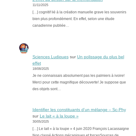
11/11/2025
[…] cognitif lié à la création manuelle grave les souvenirs
bien plus profondément. En effet, selon une étude
canadienne publiée…
Sciences Ludiques
sur
Un polissage du plus bel
effet
18/08/2025
Je ne connaissais absolument pas les palmiers à ivoire!
Merci pour cette magnifique découverte! Je suppose que
des objets sont…
Identifier les constituants d’un mélange – Sc-Phy
sur
Le lait « à la loupe »
30/05/2025
[…] Le lait « à la loupe » 4 juin 2020 François Lacassaigne
Non classé Actions mécaniques et forcesSources de