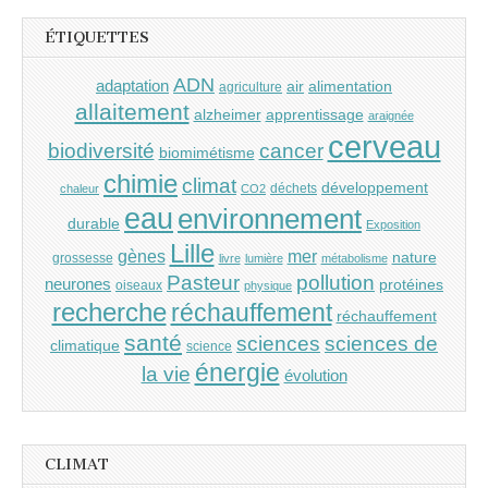
ÉTIQUETTES
ADN
adaptation
air
alimentation
agriculture
allaitement
alzheimer
apprentissage
araignée
cerveau
cancer
biodiversité
biomimétisme
chimie
climat
développement
déchets
chaleur
CO2
eau
environnement
durable
Exposition
Lille
gènes
mer
nature
grossesse
livre
lumière
métabolisme
Pasteur
pollution
neurones
protéines
oiseaux
physique
recherche
réchauffement
réchauffement
santé
sciences
sciences de
climatique
science
énergie
la vie
évolution
CLIMAT