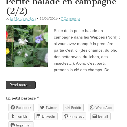
Petite balade en campagne
(2/2)
by
Le Monde et Nous
•
18/06/2016
•
7 Comments
Suite de la petite balade en
campagne dans les Weppes (Nord) :
si vous avez manqué la première
partie c’est ici (des champs, du blé,
des betteraves, du lichen, des
insectes…). Alors, c’est parti,
prenons la clé des champs. De…
Read more →
Un petit partage ?
Facebook
Twitter
Reddit
WhatsApp
Tumblr
LinkedIn
Pinterest
E-mail
Imprimer