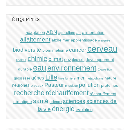
ÉTIQUETTES
ADN
adaptation
air
alimentation
agriculture
allaitement
alzheimer
apprentissage
araignée
cerveau
cancer
biodiversité
biomimétisme
chimie
climat
développement
déchets
chaleur
CO2
eau
environnement
durable
Exposition
Lille
gènes
mer
nature
grossesse
livre
lumière
métabolisme
Pasteur
pollution
neurones
protéines
oiseaux
physique
recherche
réchauffement
réchauffement
santé
sciences
sciences de
climatique
science
énergie
la vie
évolution