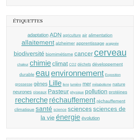
ÉTIQUETTES
ADN
adaptation
air
alimentation
agriculture
allaitement
alzheimer
apprentissage
araignée
cerveau
cancer
biodiversité
biomimétisme
chimie
climat
développement
déchets
chaleur
CO2
eau
environnement
durable
Exposition
Lille
gènes
mer
nature
grossesse
livre
lumière
métabolisme
Pasteur
pollution
neurones
protéines
oiseaux
physique
recherche
réchauffement
réchauffement
santé
sciences
sciences de
climatique
science
énergie
la vie
évolution