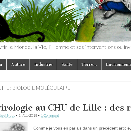
rir le Monde, la Vie, l'Homme et ses interventions ou inv
n
Nature
Industrie
Santé
Terre…
Environnem
TTE :
BIOLOGIE MOLÉCULAIRE
virologie au CHU de Lille : des
e et Nous
•
14/11/2018
•
1 Comment
Comme je vous en parlais dans un précédent article, 