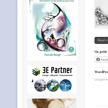
Read 
Un petit
Face
WordPre
chargeme