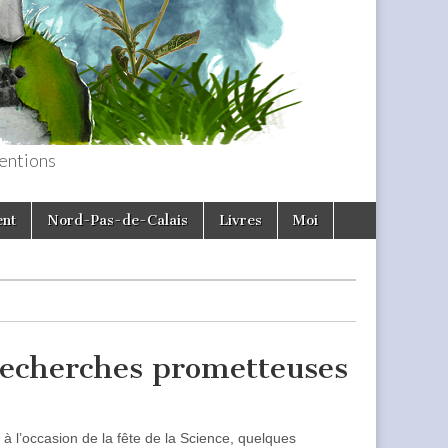
entions
ent
Nord-Pas-de-Calais
Livres
Moi
 recherches prometteuses
à l’occasion de la fête de la Science, quelques