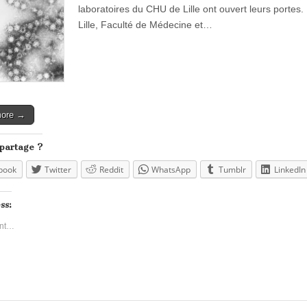
laboratoires du CHU de Lille ont ouvert leurs portes.
Lille, Faculté de Médecine et…
more →
 partage ?
book
Twitter
Reddit
WhatsApp
Tumblr
LinkedIn
ss:
nt…