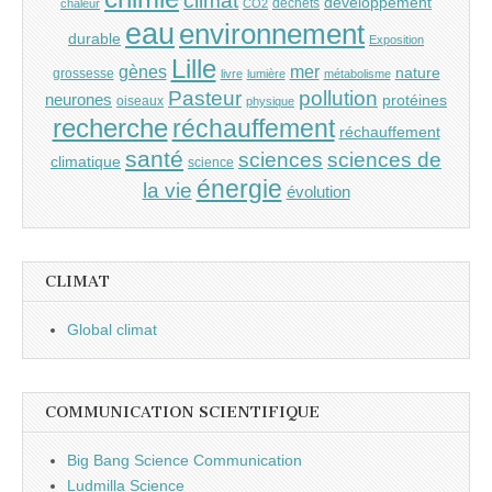
climat
développement
déchets
chaleur
CO2
eau
environnement
durable
Exposition
Lille
gènes
mer
nature
grossesse
livre
lumière
métabolisme
Pasteur
pollution
neurones
protéines
oiseaux
physique
recherche
réchauffement
réchauffement
santé
sciences
sciences de
climatique
science
énergie
la vie
évolution
CLIMAT
Global climat
COMMUNICATION SCIENTIFIQUE
Big Bang Science Communication
Ludmilla Science