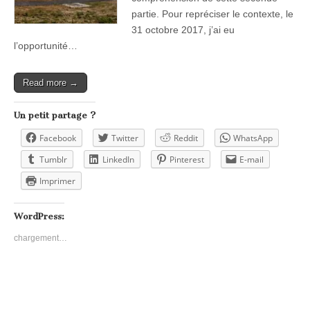
partie. Pour repréciser le contexte, le
31 octobre 2017, j’ai eu
l’opportunité…
Read more →
Un petit partage ?
Facebook
Twitter
Reddit
WhatsApp
Tumblr
LinkedIn
Pinterest
E-mail
Imprimer
WordPress:
chargement…