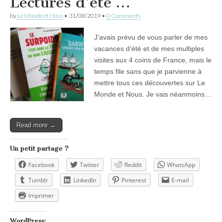
Lectures d’été …
by
Le Monde et Nous
•
31/08/2019
•
0 Comments
J’avais prévu de vous parler de mes
vacances d’été et de mes multiples
visites aux 4 coins de France, mais le
temps file sans que je parvienne à
mettre tous ces découvertes sur Le
Monde et Nous. Je vais néanmoins…
Read more →
Un petit partage ?
Facebook
Twitter
Reddit
WhatsApp
Tumblr
LinkedIn
Pinterest
E-mail
Imprimer
WordPress: