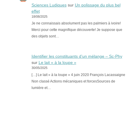
Sciences Ludiques
sur
Un polissage du plus bel
effet
18/08/2025
Je ne connaissais absolument pas les palmiers à ivoire!
Merci pour cette magnifique découverte! Je suppose que
des objets sont…
Identifier les constituants d’un mélange – Sc-Phy
sur
Le lait « à la loupe »
30/05/2025
[…] Le lait « à la loupe » 4 juin 2020 François Lacassaigne
Non classé Actions mécaniques et forcesSources de
lumière et…