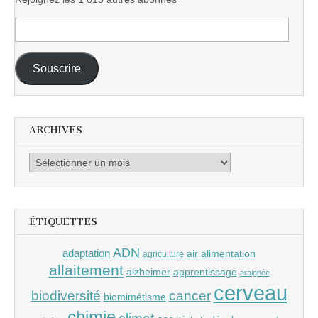
Adresse
e-
mail :
Souscrire
ARCHIVES
Archives
ÉTIQUETTES
ADN
adaptation
air
alimentation
agriculture
allaitement
alzheimer
apprentissage
araignée
cerveau
cancer
biodiversité
biomimétisme
chimie