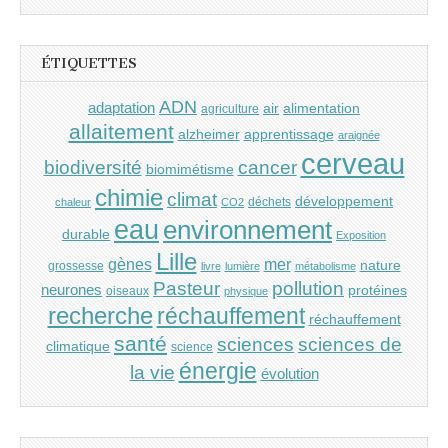
ÉTIQUETTES
ADN
adaptation
air
alimentation
agriculture
allaitement
alzheimer
apprentissage
araignée
cerveau
cancer
biodiversité
biomimétisme
chimie
climat
développement
déchets
chaleur
CO2
eau
environnement
durable
Exposition
Lille
gènes
mer
nature
grossesse
livre
lumière
métabolisme
Pasteur
pollution
neurones
protéines
oiseaux
physique
recherche
réchauffement
réchauffement
santé
sciences
sciences de
climatique
science
énergie
la vie
évolution