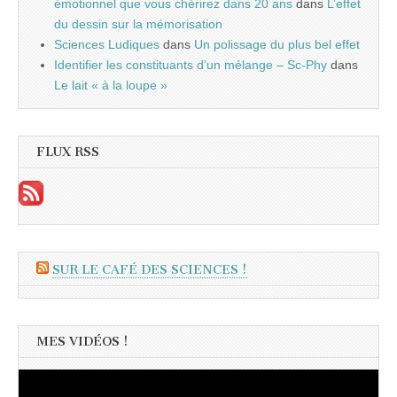
émotionnel que vous chérirez dans 20 ans
dans
L’effet
du dessin sur la mémorisation
Sciences Ludiques
dans
Un polissage du plus bel effet
Identifier les constituants d’un mélange – Sc-Phy
dans
Le lait « à la loupe »
FLUX RSS
SUR LE CAFÉ DES SCIENCES !
MES VIDÉOS !
Lecteur