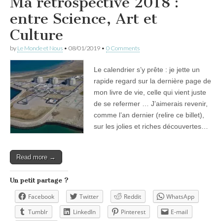
Ma rétrospective 2018 :
entre Science, Art et
Culture
by
Le Monde et Nous
•
08/01/2019
•
0 Comments
Le calendrier s’y prête : je jette un
rapide regard sur la dernière page de
mon livre de vie, celle qui vient juste
de se refermer … J’aimerais revenir,
comme l’an dernier (relire ce billet),
sur les jolies et riches découvertes…
Read more →
Un petit partage ?
Facebook
Twitter
Reddit
WhatsApp
Tumblr
LinkedIn
Pinterest
E-mail