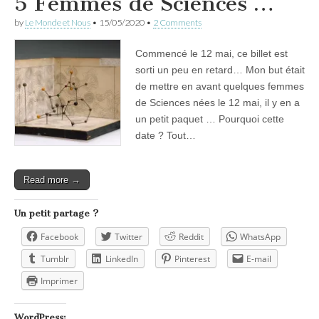
5 Femmes de Sciences …
by
Le Monde et Nous
•
15/05/2020
•
2 Comments
Commencé le 12 mai, ce billet est
sorti un peu en retard… Mon but était
de mettre en avant quelques femmes
de Sciences nées le 12 mai, il y en a
un petit paquet … Pourquoi cette
date ? Tout…
Read more →
Un petit partage ?
Facebook
Twitter
Reddit
WhatsApp
Tumblr
LinkedIn
Pinterest
E-mail
Imprimer
WordPress: