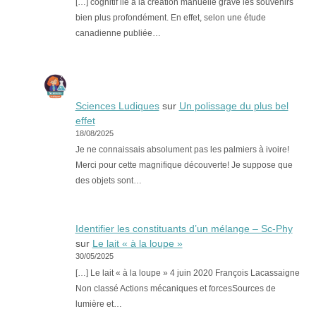
[…] cognitif lié à la création manuelle grave les souvenirs
bien plus profondément. En effet, selon une étude
canadienne publiée…
Sciences Ludiques
sur
Un polissage du plus bel
effet
18/08/2025
Je ne connaissais absolument pas les palmiers à ivoire!
Merci pour cette magnifique découverte! Je suppose que
des objets sont…
Identifier les constituants d’un mélange – Sc-Phy
sur
Le lait « à la loupe »
30/05/2025
[…] Le lait « à la loupe » 4 juin 2020 François Lacassaigne
Non classé Actions mécaniques et forcesSources de
lumière et…