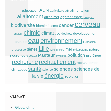
ADN
adaptation
air
alimentation
agriculture
allaitement
alzheimer
apprentissage
araignée
cerveau
cancer
biodiversité
biomimétisme
chimie
climat
développement
déchets
chaleur
CO2
eau
environnement
durable
Exposition
Lille
gènes
mer
nature
grossesse
livre
lumière
métabolisme
Pasteur
pollution
neurones
protéines
oiseaux
physique
recherche
réchauffement
réchauffement
santé
sciences
sciences de
climatique
science
énergie
la vie
évolution
CLIMAT
Global climat