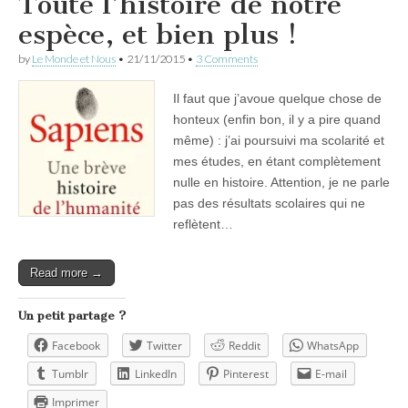
Toute l’histoire de notre
espèce, et bien plus !
by
Le Monde et Nous
•
21/11/2015
•
3 Comments
Il faut que j’avoue quelque chose de
honteux (enfin bon, il y a pire quand
même) : j’ai poursuivi ma scolarité et
mes études, en étant complètement
nulle en histoire. Attention, je ne parle
pas des résultats scolaires qui ne
reflètent…
Read more →
Un petit partage ?
Facebook
Twitter
Reddit
WhatsApp
Tumblr
LinkedIn
Pinterest
E-mail
Imprimer