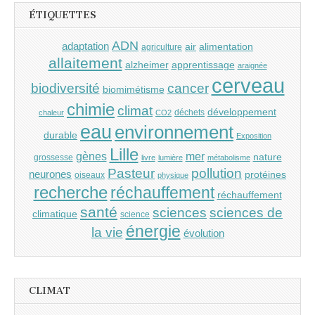
ÉTIQUETTES
ADN
adaptation
air
alimentation
agriculture
allaitement
alzheimer
apprentissage
araignée
cerveau
cancer
biodiversité
biomimétisme
chimie
climat
développement
déchets
chaleur
CO2
eau
environnement
durable
Exposition
Lille
gènes
mer
nature
grossesse
livre
lumière
métabolisme
Pasteur
pollution
neurones
protéines
oiseaux
physique
recherche
réchauffement
réchauffement
santé
sciences
sciences de
climatique
science
énergie
la vie
évolution
CLIMAT