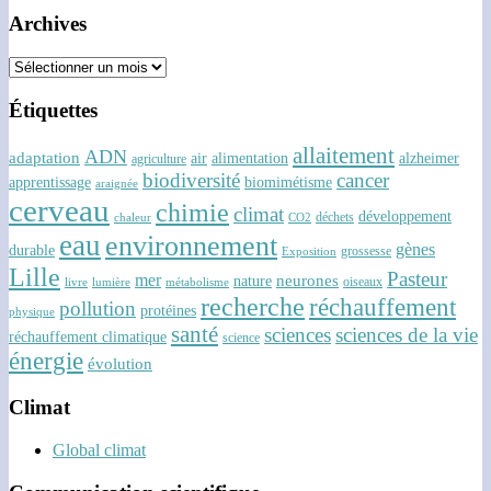
Archives
Archives
Étiquettes
allaitement
ADN
adaptation
air
alimentation
alzheimer
agriculture
biodiversité
cancer
apprentissage
biomimétisme
araignée
cerveau
chimie
climat
développement
déchets
chaleur
CO2
eau
environnement
gènes
durable
grossesse
Exposition
Lille
Pasteur
mer
neurones
nature
oiseaux
livre
lumière
métabolisme
recherche
réchauffement
pollution
protéines
physique
santé
sciences
sciences de la vie
réchauffement climatique
science
énergie
évolution
Climat
Global climat