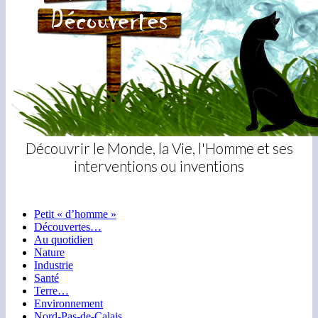
Découvrir le Monde, la Vie, l'Homme et ses
interventions ou inventions
Main
Skip
Petit « d’homme »
to
Découvertes…
menu
content
Au quotidien
Nature
Industrie
Santé
Terre…
Environnement
Nord-Pas-de-Calais