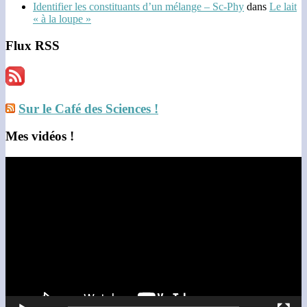
Identifier les constituants d’un mélange – Sc-Phy
dans
Le lait
« à la loupe »
Flux RSS
Sur le Café des Sciences !
Mes vidéos !
Lecteur
vidéo