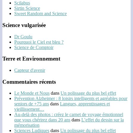
Scilabus
Sirtin Science
Sweet Random and Science
Science vulgarisée
Dr Goulu
Pourquoi le Ciel est bleu ?
Science de Comptoir
Terre et Environnement
Capteur d'avenir
Commentaires récents
Le Monde et Nous
dans
Un polissage du plus bel effet
Prévention Alzheimer : 8 loisirs intelligents et agréables pour
seniors de +75 ans
dans
Langues, apprentissages et
vieillissement…
Au-delà des photos : créez le carnet de voyage émotionnel
que vous chérirez dans 20 ans
dans
L’effet du dessin sur la
mémorisation
Sciences Ludiques
dans
Un polissage du plus bel effet