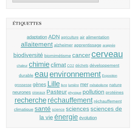
ÉTIQUETTES
ADN
adaptation
air
alimentation
agriculture
allaitement
alzheimer
apprentissage
araignée
cerveau
cancer
biodiversité
biomimétisme
chimie
climat
développement
déchets
chaleur
CO2
eau
environnement
durable
Exposition
Lille
gènes
mer
nature
grossesse
livre
lumière
métabolisme
Pasteur
pollution
neurones
protéines
oiseaux
physique
recherche
réchauffement
réchauffement
santé
sciences
sciences de
climatique
science
énergie
la vie
évolution