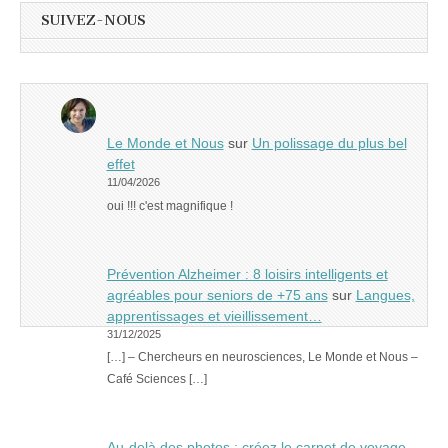
SUIVEZ-NOUS
Le Monde et Nous
sur
Un polissage du plus bel
effet
11/04/2026
oui !!! c'est magnifique !
Prévention Alzheimer : 8 loisirs intelligents et
agréables pour seniors de +75 ans
sur
Langues,
apprentissages et vieillissement…
31/12/2025
[…] – Chercheurs en neurosciences, Le Monde et Nous –
Café Sciences […]
Au-delà des photos : créez le carnet de voyage