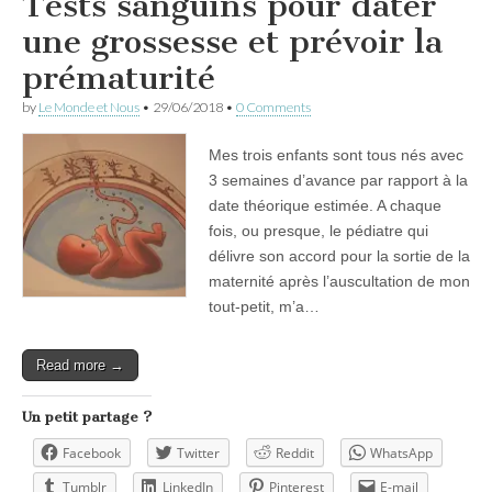
Tests sanguins pour dater
une grossesse et prévoir la
prématurité
by
Le Monde et Nous
•
29/06/2018
•
0 Comments
Mes trois enfants sont tous nés avec
3 semaines d’avance par rapport à la
date théorique estimée. A chaque
fois, ou presque, le pédiatre qui
délivre son accord pour la sortie de la
maternité après l’auscultation de mon
tout-petit, m’a…
Read more →
Un petit partage ?
Facebook
Twitter
Reddit
WhatsApp
Tumblr
LinkedIn
Pinterest
E-mail