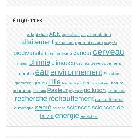
ÉTIQUETTES
ADN
adaptation
air
alimentation
agriculture
allaitement
alzheimer
apprentissage
araignée
cerveau
cancer
biodiversité
biomimétisme
chimie
climat
développement
déchets
chaleur
CO2
eau
environnement
durable
Exposition
Lille
gènes
mer
nature
grossesse
livre
lumière
métabolisme
Pasteur
pollution
neurones
protéines
oiseaux
physique
recherche
réchauffement
réchauffement
santé
sciences
sciences de
climatique
science
énergie
la vie
évolution