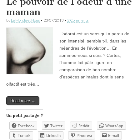
Le pouvoir de l’odeur d’une
maman
by
Le Monde et Nous
•
23/07/2013
•
2 Comments
L’odorat est un sens qui a perdu de
son intensité, semble t-il, dans les
méandres de l’évolution… En
sommes-nous si sûrs ? Certes,
l’homme fait pâle figure en
comparaison de bon nombre
d’espèces animales dont le sens
olfactif est très…
Read more →
Un petit partage ?
Facebook
Twitter
Reddit
WhatsApp
Tumblr
LinkedIn
Pinterest
E-mail