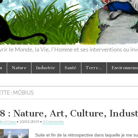
rir le Monde, la Vie, l'Homme et ses interventions ou inv
n
Nature
Industrie
Santé
Terre…
Environnem
TTE :
MÖBIUS
8 : Nature, Art, Culture, Indus
e et Nous
•
23/01/2019
•
0 Comments
Suite et fin de la rétrospective dans laquelle je me 