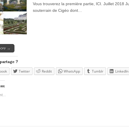
Vous trouverez la première partie, ICI. Juillet 2018 J
souterrain de Cigéo dont…
more →
 partage ?
book
Twitter
Reddit
WhatsApp
Tumblr
LinkedIn
ss:
nt…