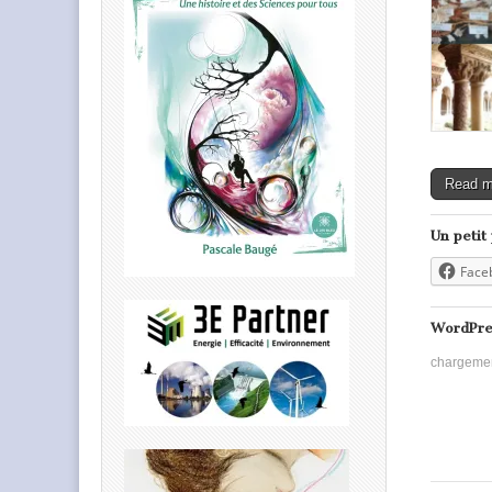
Read 
Un petit
Face
WordPre
chargeme