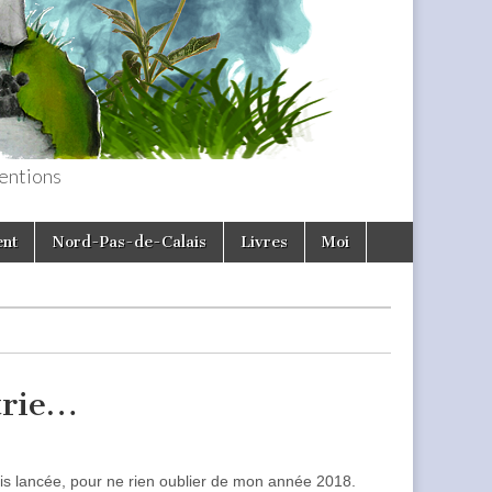
entions
ent
Nord-Pas-de-Calais
Livres
Moi
trie…
suis lancée, pour ne rien oublier de mon année 2018.