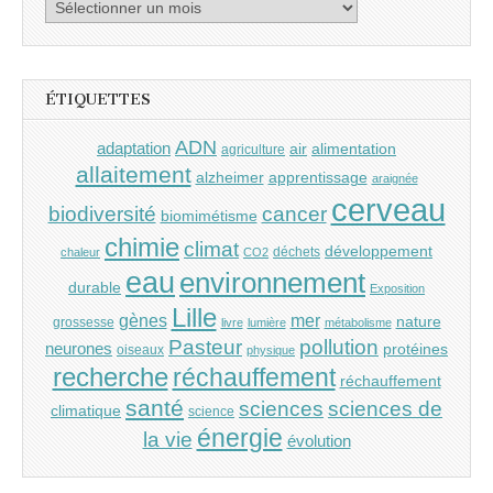
Archives
ÉTIQUETTES
ADN
adaptation
air
alimentation
agriculture
allaitement
alzheimer
apprentissage
araignée
cerveau
cancer
biodiversité
biomimétisme
chimie
climat
développement
déchets
chaleur
CO2
eau
environnement
durable
Exposition
Lille
gènes
mer
nature
grossesse
livre
lumière
métabolisme
Pasteur
pollution
neurones
protéines
oiseaux
physique
recherche
réchauffement
réchauffement
santé
sciences
sciences de
climatique
science
énergie
la vie
évolution