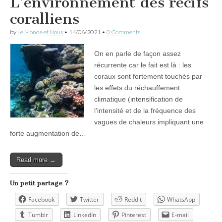
L’environnement des récifs
coralliens
by
Le Monde et Nous
•
14/06/2021
•
0 Comments
On en parle de façon assez
récurrente car le fait est là : les
coraux sont fortement touchés par
les effets du réchauffement
climatique (intensification de
l’intensité et de la fréquence des
vagues de chaleurs impliquant une
forte augmentation de…
Read more →
Un petit partage ?
Facebook
Twitter
Reddit
WhatsApp
Tumblr
LinkedIn
Pinterest
E-mail