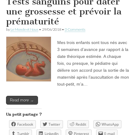
Tests sanguins pour dater
une grossesse et prévoir la
prématurité
by
Le Monde et Nous
•
29/06/2018
•
0 Comments
Mes trois enfants sont tous nés avec
3 semaines d’avance par rapport à la
date théorique estimée. A chaque
fois, ou presque, le pédiatre qui
délivre son accord pour la sortie de la
maternité après l’auscultation de mon
tout-petit, m’a…
Read more →
Un petit partage ?
Facebook
Twitter
Reddit
WhatsApp
Tumblr
LinkedIn
Pinterest
E-mail