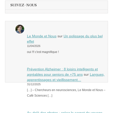
SUIVEZ-NOUS
Le Monde et Nous
sur
Un polissage du plus bel
effet
11/04/2026
oui !!! c'est magnifique !
Prévention Alzheimer : 8 loisirs intelligents et
agréables pour seniors de +75 ans
sur
Langues,
apprentissages et vieillissement…
31/12/2025
[…] – Chercheurs en neurosciences, Le Monde et Nous –
Café Sciences […]
Au-delà des photos : créez le carnet de voyage