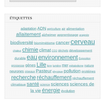
ÉTIQUETTES
ADN
adaptation
air
alimentation
agriculture
allaitement
alzheimer
apprentissage
araignée
cerveau
cancer
biodiversité
biomimétisme
chimie
climat
développement
déchets
chaleur
CO2
eau
environnement
durable
Exposition
Lille
gènes
mer
nature
grossesse
livre
lumière
métabolisme
Pasteur
pollution
neurones
protéines
oiseaux
physique
recherche
réchauffement
réchauffement
santé
sciences
sciences de
climatique
science
énergie
la vie
évolution