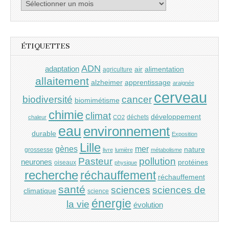
Archives
ÉTIQUETTES
ADN
adaptation
air
alimentation
agriculture
allaitement
alzheimer
apprentissage
araignée
cerveau
cancer
biodiversité
biomimétisme
chimie
climat
développement
déchets
chaleur
CO2
eau
environnement
durable
Exposition
Lille
gènes
mer
nature
grossesse
livre
lumière
métabolisme
Pasteur
pollution
neurones
protéines
oiseaux
physique
recherche
réchauffement
réchauffement
santé
sciences
sciences de
climatique
science
énergie
la vie
évolution