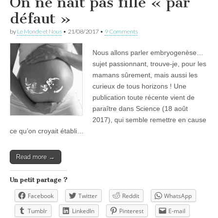
On ne naît pas fille « par
défaut »
by
Le Monde et Nous
•
21/08/2017
•
9 Comments
Nous allons parler embryogenèse…
sujet passionnant, trouve-je, pour les
mamans sûrement, mais aussi les
curieux de tous horizons ! Une
publication toute récente vient de
paraître dans Science (18 août
2017), qui semble remettre en cause
ce qu’on croyait établi…
Read more →
Un petit partage ?
Facebook
Twitter
Reddit
WhatsApp
Tumblr
LinkedIn
Pinterest
E-mail