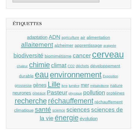
ÉTIQUETTES
ADN
adaptation
air
alimentation
agriculture
allaitement
alzheimer
apprentissage
araignée
cerveau
cancer
biodiversité
biomimétisme
chimie
climat
développement
déchets
chaleur
CO2
eau
environnement
durable
Exposition
Lille
gènes
mer
nature
grossesse
livre
lumière
métabolisme
Pasteur
pollution
neurones
protéines
oiseaux
physique
recherche
réchauffement
réchauffement
santé
sciences
sciences de
climatique
science
énergie
la vie
évolution