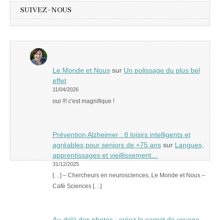
SUIVEZ-NOUS
Le Monde et Nous
sur
Un polissage du plus bel
effet
11/04/2026
oui !!! c'est magnifique !
Prévention Alzheimer : 8 loisirs intelligents et
agréables pour seniors de +75 ans
sur
Langues,
apprentissages et vieillissement…
31/12/2025
[…] – Chercheurs en neurosciences, Le Monde et Nous –
Café Sciences […]
Au-delà des photos : créez le carnet de voyage