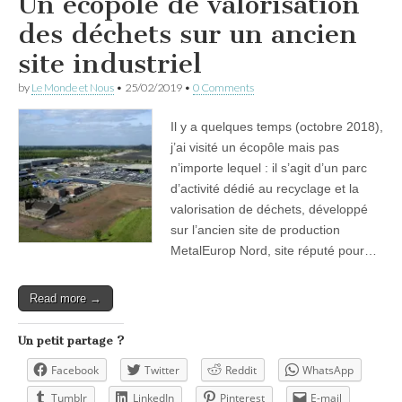
Un écopôle de valorisation
des déchets sur un ancien
site industriel
by
Le Monde et Nous
•
25/02/2019
•
0 Comments
Il y a quelques temps (octobre 2018),
j’ai visité un écopôle mais pas
n’importe lequel : il s’agit d’un parc
d’activité dédié au recyclage et la
valorisation de déchets, développé
sur l’ancien site de production
MetalEurop Nord, site réputé pour…
Read more →
Un petit partage ?
Facebook
Twitter
Reddit
WhatsApp
Tumblr
LinkedIn
Pinterest
E-mail