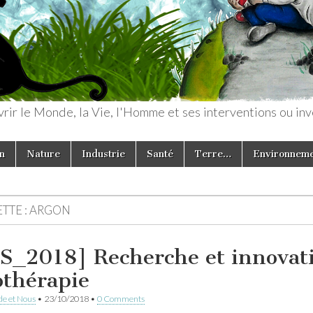
rir le Monde, la Vie, l'Homme et ses interventions ou inv
n
Nature
Industrie
Santé
Terre…
Environnem
TTE :
ARGON
S_2018] Recherche et innovati
othérapie
e et Nous
•
23/10/2018
•
0 Comments