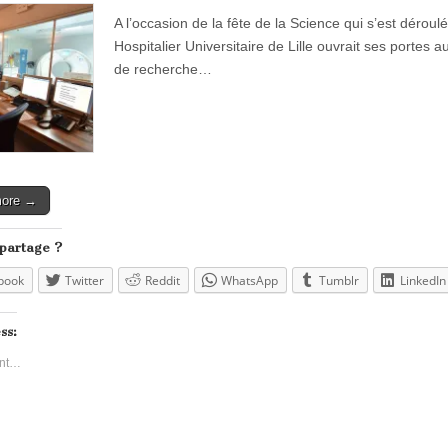
A l’occasion de la fête de la Science qui s’est dérou
Hospitalier Universitaire de Lille ouvrait ses portes
de recherche…
more →
 partage ?
book
Twitter
Reddit
WhatsApp
Tumblr
LinkedIn
ss:
nt…