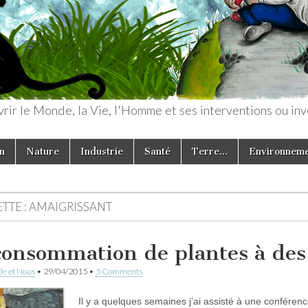
rir le Monde, la Vie, l'Homme et ses interventions ou inv
n
Nature
Industrie
Santé
Terre…
Environnem
TTE :
AMAIGRISSANT
consommation de plantes à des
e et Nous
•
29/04/2015
•
5 Comments
Il y a quelques semaines j’ai assisté à une confére