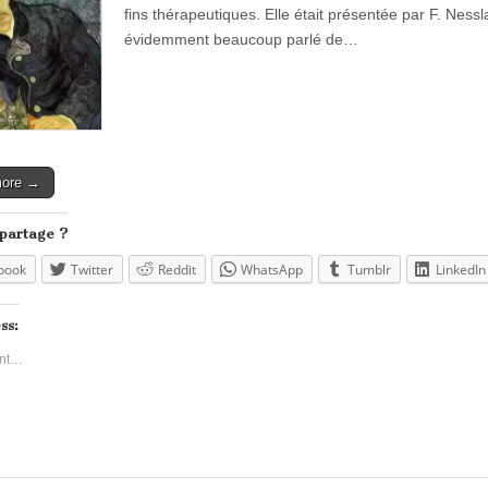
fins thérapeutiques. Elle était présentée par F. Nessla
évidemment beaucoup parlé de…
more →
 partage ?
book
Twitter
Reddit
WhatsApp
Tumblr
LinkedIn
ss:
nt…