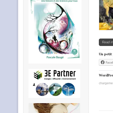
Read 
Un petit
Face
WordPre
chargeme