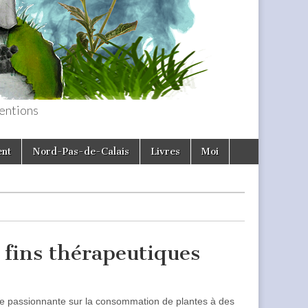
entions
ent
Nord-Pas-de-Calais
Livres
Moi
 fins thérapeutiques
nce passionnante sur la consommation de plantes à des