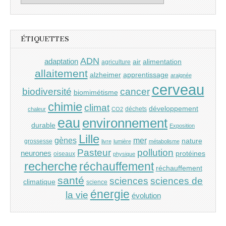
ÉTIQUETTES
ADN
adaptation
air
alimentation
agriculture
allaitement
alzheimer
apprentissage
araignée
cerveau
cancer
biodiversité
biomimétisme
chimie
climat
développement
déchets
chaleur
CO2
eau
environnement
durable
Exposition
Lille
gènes
mer
nature
grossesse
livre
lumière
métabolisme
Pasteur
pollution
neurones
protéines
oiseaux
physique
recherche
réchauffement
réchauffement
santé
sciences
sciences de
climatique
science
énergie
la vie
évolution