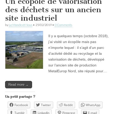
Un écopôle de valorisation
des déchets sur un ancien
site industriel
by
Le Monde et Nous
•
25/02/2019
•
0 Comments
Il y a quelques temps (octobre 2018),
j’ai visité un écopôle mais pas
n’importe lequel : il s’agit d’un parc
d’activité dédié au recyclage et la
valorisation de déchets, développé
sur l’ancien site de production
MetalEurop Nord, site réputé pour…
Read more →
Un petit partage ?
Facebook
Twitter
Reddit
WhatsApp
Tumblr
LinkedIn
Pinterest
E-mail