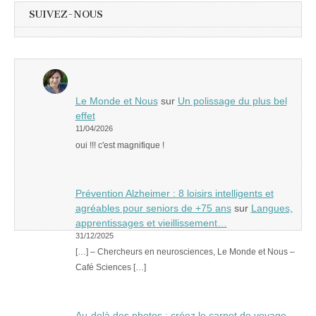
SUIVEZ-NOUS
Le Monde et Nous
sur
Un polissage du plus bel
effet
11/04/2026
oui !!! c'est magnifique !
Prévention Alzheimer : 8 loisirs intelligents et
agréables pour seniors de +75 ans
sur
Langues,
apprentissages et vieillissement…
31/12/2025
[…] – Chercheurs en neurosciences, Le Monde et Nous –
Café Sciences […]
Au-delà des photos : créez le carnet de voyage