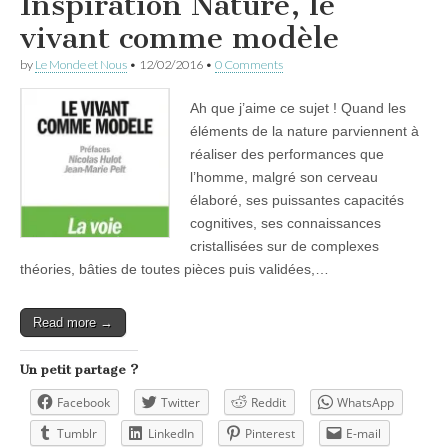
Inspiration Nature, le
vivant comme modèle
by
Le Monde et Nous
•
12/02/2016
•
0 Comments
Ah que j’aime ce sujet ! Quand les
éléments de la nature parviennent à
réaliser des performances que
l’homme, malgré son cerveau
élaboré, ses puissantes capacités
cognitives, ses connaissances
cristallisées sur de complexes
théories, bâties de toutes pièces puis validées,…
Read more →
Un petit partage ?
Facebook
Twitter
Reddit
WhatsApp
Tumblr
LinkedIn
Pinterest
E-mail