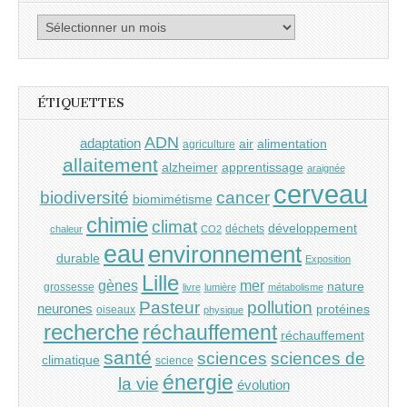
Archives
ÉTIQUETTES
ADN
adaptation
air
alimentation
agriculture
allaitement
alzheimer
apprentissage
araignée
cerveau
cancer
biodiversité
biomimétisme
chimie
climat
développement
déchets
chaleur
CO2
eau
environnement
durable
Exposition
Lille
gènes
mer
nature
grossesse
livre
lumière
métabolisme
Pasteur
pollution
neurones
protéines
oiseaux
physique
recherche
réchauffement
réchauffement
santé
sciences
sciences de
climatique
science
énergie
la vie
évolution